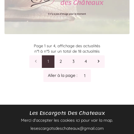
Pensez à nous ajouter
(
lesescargotsdeschateaux@gmail.com
) à vos adresses
pour faciliter nos échanges.
Nous vous souhaitons une agréable visite sur notre site, à
bientôt.
Page 1 sur 4,
affichage des actualités
n°1 à n°5 sur un total de 18
actualités
L'équipe de Les Escargots des Chateaux
1
2
3
4
Aller à la page :
Les Escargots Des Chateaux
Merci d'accepter les cookies
ici
pour voir la map.