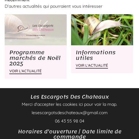
D'autres actualités qui pourraient vous intéresser
PRODUITS
Rejoignez-no
GALERIE
AVIS
Programme
Informations
marchés de Noël
utiles
Restez info
ACTUALITÉS
2025
VOIR L'ACTUALITÉ
VOIR L'ACTUALITÉ
CONTACT
Inscription Newsle
Les Escargots Des Chateaux
Merci d'accepter les cookies
ici
pour voir la map.
06 43 55 98 04
Horaires d'ouverture / Date limite de
commande