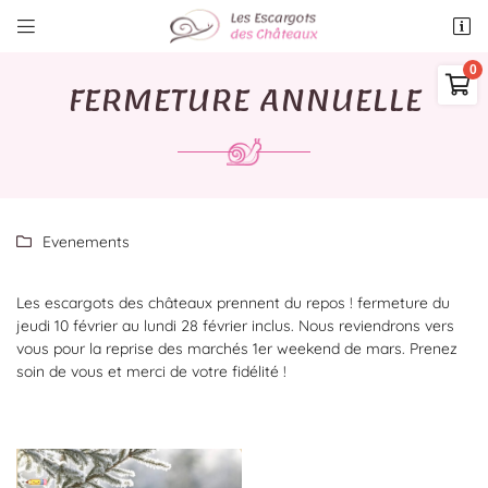


7 rue de la Vove
41500 Villexanton
FERMETURE ANNUELLE

06 43 55 98 04
0,00
€
Vider
Evenements

Les escargots des châteaux prennent du repos ! fermeture du
jeudi 10 février au lundi 28 février inclus. Nous reviendrons vers
Adresse email de réception

vous pour la reprise des marchés 1er weekend de mars. Prenez
Il n'y a aucun produit dans votre panier
soin de vous et merci de votre fidélité !
Voir notre sélection
Recopier le code ci-contre

Rafraîchir le captcha
