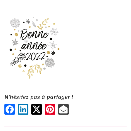
En cochant cette case, vous consentez à recevoir nos propositions commerciales à
l'adresse email indiqué ci-dessus. Vous pouvez vous désinscrire à tout moment en
0,00
€
utilisant
le formulaire de désinscription
.
Valider votre panier
Inscription
N'hésitez pas à partager !
Une questio
ACCUEIL