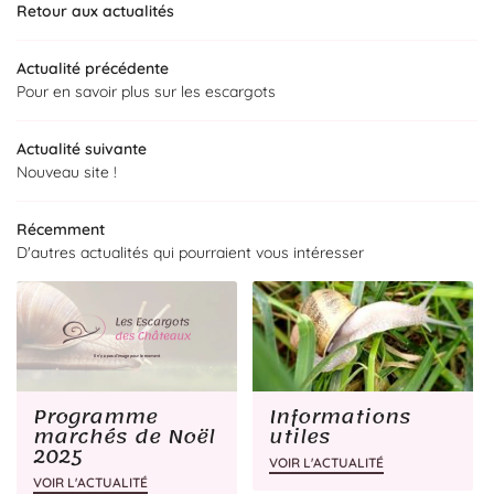
Retour aux actualités
EXPLOITATION
06 43 55 98 0
Actualité précédente
Pour en savoir plus sur les escargots
NOS SERVICES
Actualité suivante
PRODUITS
Nouveau site !
Rejoignez-no
GALERIE
Récemment
D'autres actualités qui pourraient vous intéresser
AVIS
Restez info
ACTUALITÉS
CONTACT
Inscription Newsle
Programme
Informations
marchés de Noël
utiles
2025
VOIR L'ACTUALITÉ
VOIR L'ACTUALITÉ