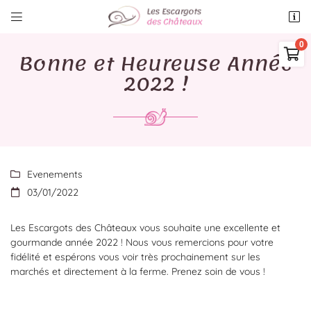


7 rue de la Vove
41500 Villexanton
Bonne et Heureuse Année

06 43 55 98 04
2022 !
0,00
€
Vider
Evenements

03/01/2022

Adresse email de réception

Il n'y a aucun produit dans votre panier
Les Escargots des Châteaux vous souhaite une excellente et
Voir notre sélection
gourmande année 2022 ! Nous vous remercions pour votre
Recopier le code ci-contre

fidélité et espérons vous voir très prochainement sur les
marchés et directement à la ferme. Prenez soin de vous !
Rafraîchir le captcha
